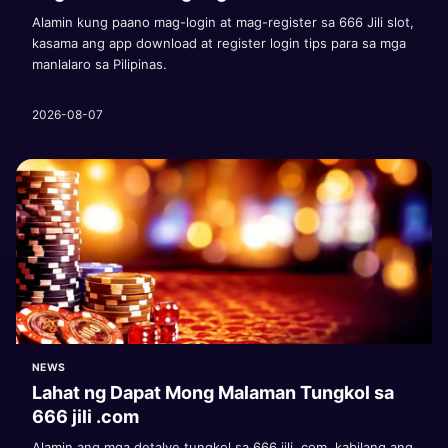
Alamin kung paano mag-login at mag-register sa 666 Jili slot,
kasama ang app download at register login tips para sa mga
manlalaro sa Pilipinas.
2026-08-07
NEWS
Lahat ng Dapat Mong Malaman Tungkol sa
666 jili .com
Alamin ang mga detalye tungkol sa 666 jili .com, kabilang ang