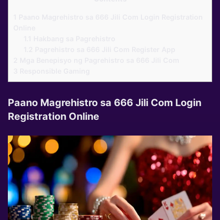
1
Paano Magrehistro sa 666 Jili Com Login Registration
Online
1.1
Hakbang sa Pagrehistro
1.2
Pagrehistro sa 666 Jili Com Register App
2
Mga Benepisyo ng Pagrehistro sa 666 Jili Com
3
Responsible Gaming
Paano Magrehistro sa 666 Jili Com Login
Registration Online