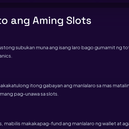
o ang Aming Slots
gustong subukan muna ang isang laro bago gumamit ng to
anics.
akakatulong itong gabayan ang manlalaro sa mas matalinon
amang pag-unawa sa slots.
mabilis makakapag-fund ang manlalaro ng wallet at agad