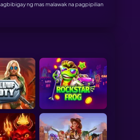
 nagbibigay ng mas malawak na pagpipilian