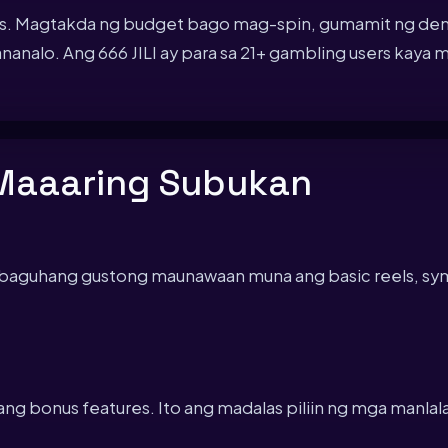
ps. Magtakda ng budget bago mag-spin, gumamit ng demo
ananalo. Ang 666 JILI ay para sa 21+ gambling users kaya 
 Maaaring Subukan
 baguhang gustong maunawaan muna ang basic reels, sy
 bonus features. Ito ang madalas piliin ng mga manlalar