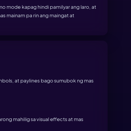
 mode kapag hindi pamilyar ang laro, at
mas mainam pa rin ang maingat at
mbols, at paylines bago sumubok ng mas
ong mahilig sa visual effects at mas