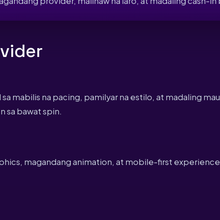
gagandang provider, malinaw na laro, at madaling cash-i
vider
l sa mabilis na pacing, pamilyar na estilo, at madaling 
n sa bawat spin.
raphics, magandang animation, at mobile-first experien