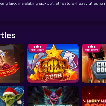
ng laro, malalaking jackpot, at feature-heavy titles na
tles