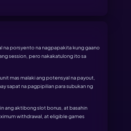
ikal na porsyento na nagpapakita kung gaano
sang session, pero nakakatulong ito sa
ngunit mas malaki ang potensyal na payout,
 may sapat na pagpipilian para subukan ng
in ang aktibong slot bonus, at basahin
ximum withdrawal, at eligible games