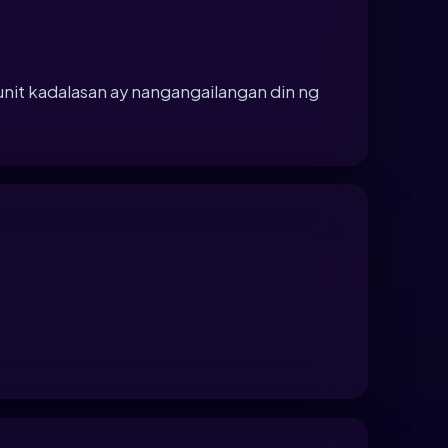
nit kadalasan ay nangangailangan din ng