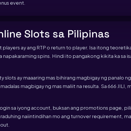
onus event.
ine Slots sa Pilipinas
t players ay ang RTP o return to player. Isa itong teoret
sa napakaraming spins. Hindi ito pangakong kikita ka sa i
ility slots ay maaaring mas bihirang magbigay ng panalo 
 madalas magbigay ng mas maliit na resulta. Sa 666 JILI,
login sa iyong account, buksan ang promotions page, pili
raduhing naiintindihan mo ang turnover requirement, ma
 out.