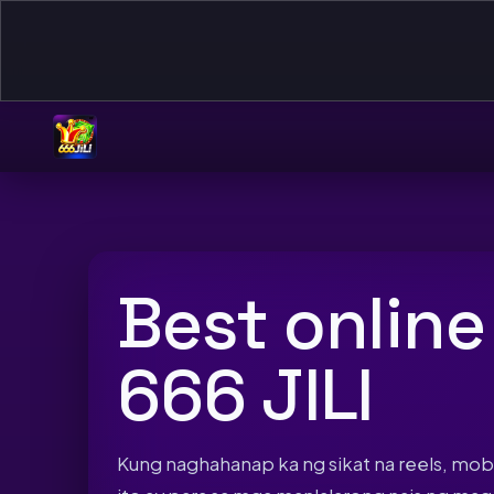
Best online
666 JILI
Kung naghahanap ka ng sikat na reels, mobil