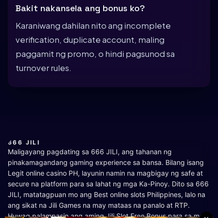
Bakit nakansela ang bonus ko?
Karaniwang dahilan nito ang incomplete
verification, duplicate account, maling
paggamit ng promo, o hindi pagsunod sa
turnover rules.
666 JILI
Maligayang pagdating sa 666 JILI, ang tahanan ng
pinakamagandang gaming experience sa bansa. Bilang isang
Legit online casino PH, layunin namin na magbigay ng safe at
secure na platform para sa lahat ng mga Ka-Pinoy. Dito sa 666
JILI, matatagpuan mo ang Best online slots Philippines, lalo na
ang sikat na Jili Games na may mataas na panalo at RTP.
Huwag palampasin ang aming Jili Slot Free Bonus para sa mga