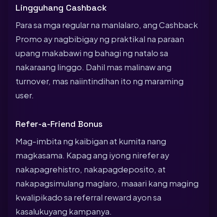
Lingguhang Cashback
Para sa mga regular na manlalaro, ang Cashback
Promo ay nagbibigay ng praktikal na paraan
upang makabawi ng bahagi ng natalo sa
nakaraang linggo. Dahil mas malinaw ang
turnover, mas naiintindihan ito ng maraming
user.
Refer-a-Friend Bonus
Mag-imbita ng kaibigan at kumita nang
magkasama. Kapag ang iyong nirefer ay
nakapagrehistro, nakapagdeposito, at
nakapagsimulang maglaro, maaari kang maging
kwalipikado sa referral reward ayon sa
kasalukuyang kampanya.