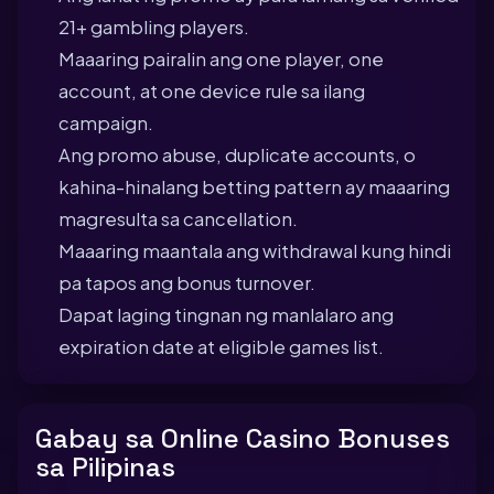
21+ gambling players.
Maaaring pairalin ang one player, one
account, at one device rule sa ilang
campaign.
Ang promo abuse, duplicate accounts, o
kahina-hinalang betting pattern ay maaaring
magresulta sa cancellation.
Maaaring maantala ang withdrawal kung hindi
pa tapos ang bonus turnover.
Dapat laging tingnan ng manlalaro ang
expiration date at eligible games list.
Gabay sa Online Casino Bonuses
sa Pilipinas