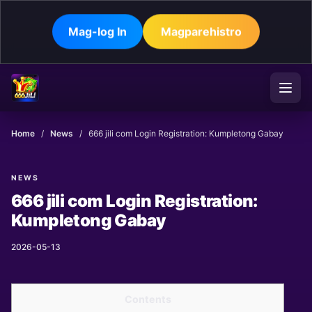
Mag-log In
Magparehistro
Home
/
News
/
666 jili com Login Registration: Kumpletong Gabay
NEWS
666 jili com Login Registration:
Kumpletong Gabay
2026-05-13
Contents