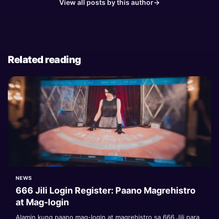
View all posts by this author
→
Related reading
NEWS
666 Jili Login Register: Paano Magrehistro
at Mag-login
Alamin kung paano mag-login at magrehistro sa 666 Jili para