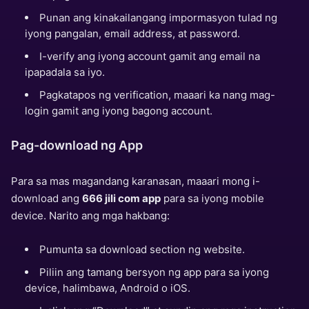
Punan ang kinakailangang impormasyon tulad ng
iyong pangalan, email address, at password.
I-verify ang iyong account gamit ang email na
ipapadala sa iyo.
Pagkatapos ng verification, maaari ka nang mag-
login gamit ang iyong bagong account.
Pag-download ng App
Para sa mas magandang karanasan, maaari mong i-
download ang
666 jili com app
para sa iyong mobile
device. Narito ang mga hakbang:
Pumunta sa download section ng website.
Piliin ang tamang bersyon ng app para sa iyong
device, halimbawa, Android o iOS.