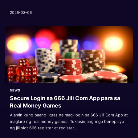
2026-08-06
NEWS
Secure Login sa 666 Jili Com App para sa
Real Money Games
Alamin kung paano ligtas na mag-login sa 666 Jili Com App at
maglaro ng real money games. Tuklasin ang mga benepisyo
ng jili slot 666 register at register…