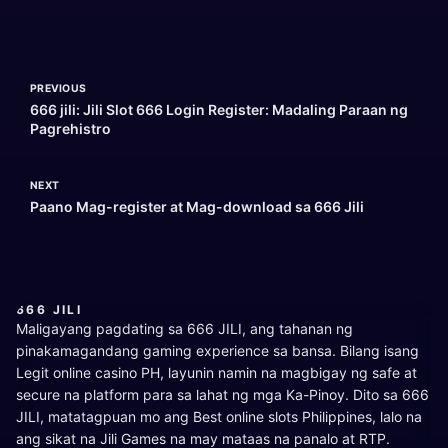
PREVIOUS
666 jili: Jili Slot 666 Login Register: Madaling Paraan ng
Pagrehistro
NEXT
Paano Mag-register at Mag-download sa 666 Jili
666 JILI
Maligayang pagdating sa 666 JILI, ang tahanan ng
pinakamagandang gaming experience sa bansa. Bilang isang
Legit online casino PH, layunin namin na magbigay ng safe at
secure na platform para sa lahat ng mga Ka-Pinoy. Dito sa 666
JILI, matatagpuan mo ang Best online slots Philippines, lalo na
ang sikat na Jili Games na may mataas na panalo at RTP.