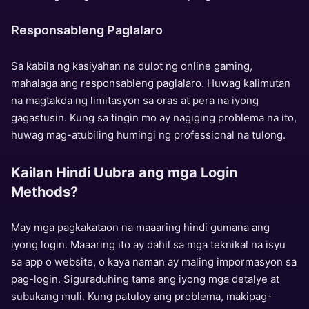
Responsableng Paglalaro
Sa kabila ng kasiyahan na dulot ng online gaming,
mahalaga ang responsableng paglalaro. Huwag kalimutan
na magtakda ng limitasyon sa oras at pera na iyong
gagastusin. Kung sa tingin mo ay nagiging problema na ito,
huwag mag-atubiling humingi ng professional na tulong.
Kailan Hindi Uubra ang mga Login
Methods?
May mga pagkakataon na maaaring hindi gumana ang
iyong login. Maaaring ito ay dahil sa mga teknikal na isyu
sa app o website, o kaya naman ay maling impormasyon sa
pag-login. Siguraduhing tama ang iyong mga detalye at
subukang muli. Kung patuloy ang problema, makipag-