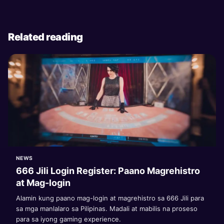
Related reading
NEWS
666 Jili Login Register: Paano Magrehistro
at Mag-login
Alamin kung paano mag-login at magrehistro sa 666 Jili para
sa mga manlalaro sa Pilipinas. Madali at mabilis na proseso
para sa iyong gaming experience.