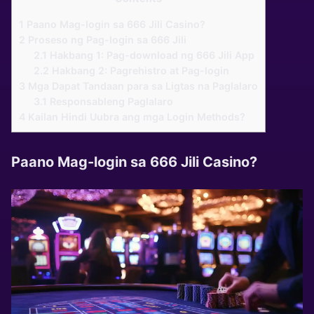
1
Paano Mag-login sa 666 Jili Casino?
2
Proseso ng Pag-login sa 666 Jili
2.1
Hakbang 1: Pag-download ng 666 Jili App
2.2
Hakbang 2: Pagrehistro at Pag-login
3
Mga Dapat Tandaan para sa Ligtas na Paglalaro
3.1
Responsableng Paglalaro
4
Kailan Hindi Uubra ang mga Login Methods?
Paano Mag-login sa 666 Jili Casino?