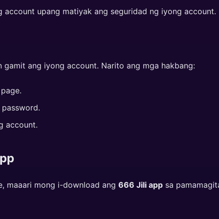
g account upang matiyak ang seguridad ng iyong account.
 gamit ang iyong account. Narito ang mga hakbang:
page.
t password.
g account.
App
e, maaari mong i-download ang
666 Jili app
sa pamamagitan