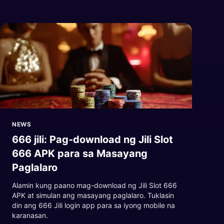
NEWS
666 jili: Pag-download ng Jili Slot
666 APK para sa Masayang
Paglalaro
Alamin kung paano mag-download ng Jili Slot 666
APK at simulan ang masayang paglalaro. Tuklasin
din ang 666 Jili login app para sa iyong mobile na
karanasan.