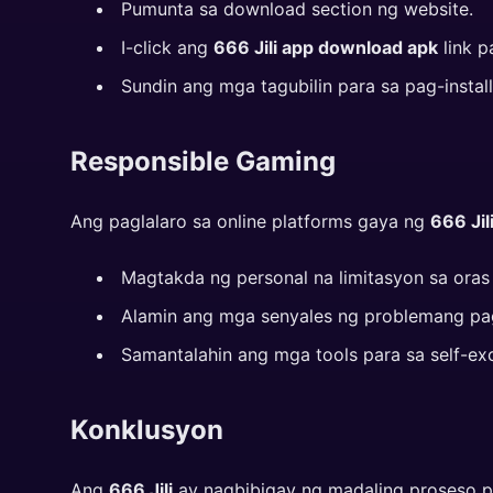
Pumunta sa download section ng website.
I-click ang
666 Jili app download apk
link p
Sundin ang mga tagubilin para sa pag-instal
Responsible Gaming
Ang paglalaro sa online platforms gaya ng
666 Jil
Magtakda ng personal na limitasyon sa oras a
Alamin ang mga senyales ng problemang pag
Samantalahin ang mga tools para sa self-ex
Konklusyon
Ang
666 Jili
ay nagbibigay ng madaling proseso p