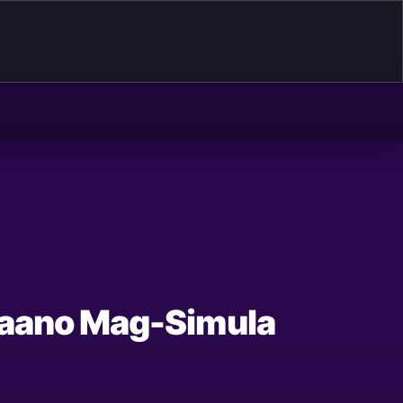
 Paano Mag-Simula