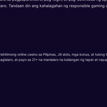
lalaro. Tandaan din ang kahalagahan ng responsible gaming
a lehitimong online casino sa Pilipinas, Jili slots, mga bonus, at tulo
paglalaro, at payo sa 21+ na manlalaro na kailangan ng tapat at n