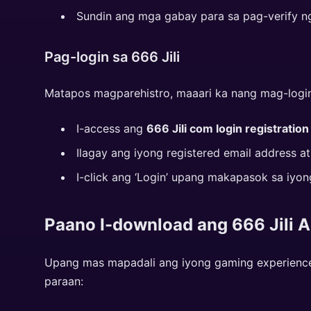
Sundin ang mga gabay para sa pag-verify n
Pag-login sa 666 Jili
Matapos magparehistro, maaari ka nang mag-login
I-access ang
666 Jili com login registration
Ilagay ang iyong registered email address a
I-click ang ‘Login’ upang makapasok sa iyon
Paano I-download ang 666 Jili 
Upang mas mapadali ang iyong gaming experienc
paraan: